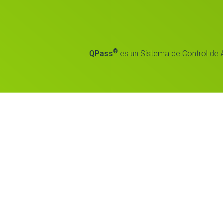
®
QPass
es un Sistema de Control de 
Inicio
Benef
Nuestra solución
Nuest
Residencial
Noso
Corporativo
Cont
Escuelas
Dist
Industrial
Idio