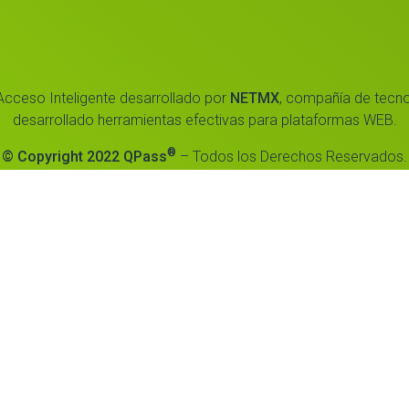
Acceso Inteligente desarrollado por
NETMX
, compañía de tecno
desarrollado herramientas efectivas para plataformas WEB.
®
© Copyright 2022 QPass
– Todos los Derechos Reservados.
Powered by
icios
ra experiencia
tros
acto
ribuidores
mas