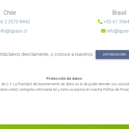
Chile
Brasil
6 2 2570 8442
+55 61 396
info@qpass.cl
info@qpas
ntáctanos directamente, o conoce a nuestros
DISTRIBUIDORES
Protección de datos.
de C.V. La finalidad del levantamiento de datos es la de poder atender sus consult
re usted, corregirla o eliminarla tal y como se explica en nuestra Política de Priv